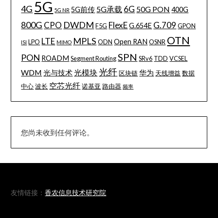
5G
4G
6G
5G承载
50G PON
5G前传
400G
5G NR
800G
DWDM
CPO
FlexE
G.709
G.654E
F5G
GPON
OTN
MPLS
LTE
Open RAN
LPO
ODN
OSNR
ISI
MIMO
SPN
PON
ROADM
Segment Routing
SRv6
TDD
VCSEL
光纤
WDM
光模块
光与技术
华为
区块链
天线增益
数据
空芯光纤
中心
波长
诺基亚
路由器
频率
您尚未收到任何评论。
友情链接：
香农信息技术研究院