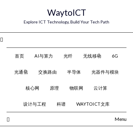
Skip
WaytoICT
to
content
Explore ICT Technology, Build Your Tech Path
Menu
首页
AI与算力
光纤
无线移动
6G
光通信
交换路由
半导体
光器件与模块
核心网
原理
物联网
云计算
设计与工程
科谱
WAYTOICT文库
Menu