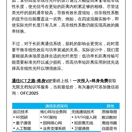
如，某些高度非线性光纤的设计通过大幅提高来
g
缩短非线
性长度，使光信号在更短的距离内积累足够的相移。尽管这
类光纤的损耗通常较高，导致有效长度缩短，但非线性系数
的提升往往能覆盖这一劣势。例如，在四波混频实验中，即
使实际光纤长度只有几米，高非线性系数仍能实现高效的频
率转换。
不过，对于长距离通信系统，损耗的影响会更突出，此时需
要平衡非线性效应与功率衰减的关系。实际设计中，我们需
要根据具体场景选择合适的光纤类型：低功率长距离传输可
能需要标准光纤以减少损耗，而高功率短距离应用则优先选
择高非线性光纤以增强效应。
通往ICT之路-终身VIP
重磅上线！
一次投入=终身免费
获取
无限文档知识等服务，当前最低价，有兴趣的可添加微信咨
询：
OFC2025