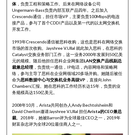
体
，负责工程和策略工作。后来在网络设备公司
Ungermann-Bass负责内部互联产品四年。之后加入
Crescendo通信，担任市场VP，主要负责100Mbps的电连
接产品，参与了首个CDDI产品以及第一代的以太网交换机
开发工作。
1993年Crescendo通信被思科收购，这也是思科在网络交换
市场的首次收购。Jayshree V.Ullal 就此加入思科，在思科的
Catalyst交换业务部门工作，这一业务2000年发展到50亿美
元的规模。随后他担任思科企业网集团
LAN交换产品线副总
裁兼总经理
，负责统一通信，IP电话，内容网络和策略网
络，参与主导了思科在企业网领域20多场并购。她随后被任
命为
思科数据中心与交换机业务高级VP
，直接向John
Chambers汇报。她在思科的工作经历长达15年，负责的业
务规模高达150亿美元。
2008年10月，Arista共同创办人Andy Bechtolsheim和
David Cheriton邀请Jayshree V.Ullal 担任
Arista的CEO兼总
裁
。2018年，她被Barron评为全球最佳CEO之一，2019年
财富杂志评为全球20位最佳商人之一。