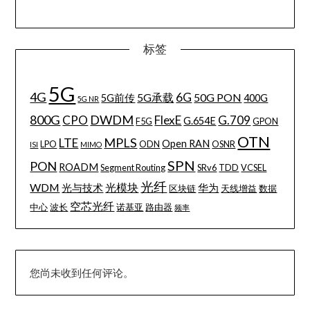
标签
5G
4G
6G
5G承载
50G PON
5G前传
400G
5G NR
800G
DWDM
CPO
FlexE
G.709
G.654E
F5G
GPON
OTN
MPLS
LTE
Open RAN
LPO
ODN
OSNR
ISI
MIMO
SPN
PON
ROADM
Segment Routing
SRv6
TDD
VCSEL
光纤
WDM
光模块
光与技术
华为
区块链
天线增益
数据
空芯光纤
中心
波长
诺基亚
路由器
频率
您尚未收到任何评论。