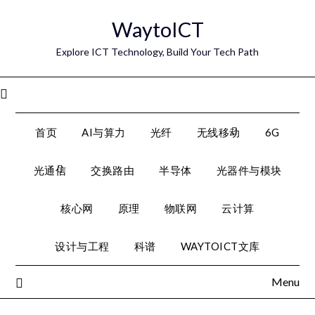
Skip
WaytoICT
to
content
Explore ICT Technology, Build Your Tech Path
Menu
首页
AI与算力
光纤
无线移动
6G
光通信
交换路由
半导体
光器件与模块
核心网
原理
物联网
云计算
设计与工程
科谱
WAYTOICT文库
Menu